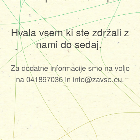
Hvala vsem ki ste zdržali z
nami do sedaj.
Za dodatne informacije smo na voljo
na 041897036 in info@zavse.eu.