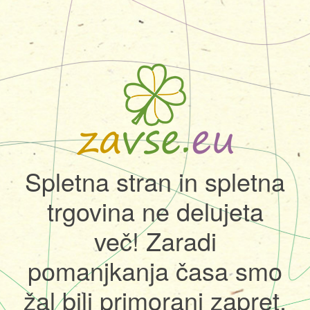
Spletna stran in spletna
trgovina ne delujeta
več! Zaradi
pomanjkanja časa smo
žal bili primorani zapret.